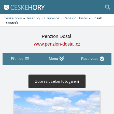
České hory
»
Jeseníky
»
Filipovice
»
Penzion Dostál
»
Obsah
uživatelů
Penzion Dostál
www.penzion-dostal.cz
Přehled
Menu
Rezervace
Zobrazit celou fotogalerii