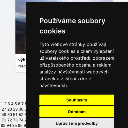
Používáme soubory
cookies
Tyto webové stránky používají
soubory cookies s cílem vylepšení
uživatelského prostředí, zobrazení
výhled na Rychlebky
přizpůsobeného obsahu a reklam,
Nadia Novotná
analýzy návštěvnosti webových
stránek a zjištění zdroje
Načíst další fotky
návštěvnosti.
Souhlasím
1
2
3
4
5
6
7
8
9
10
11
12
13
14
15
16
17
18
19
20
21
22
23
24
25
26
27
28
29
30
31
32
33
34
35
36
37
38
39
40
41
42
43
44
45
46
47
48
Odmítám
49
50
51
52
53
54
55
56
57
58
59
60
61
62
63
64
65
66
67
68
69
70
71
72
73
74
75
76
77
78
79
80
81
82
83
84
85
86
87
88
89
90
91
92
Upravit mé předvolby
93
94
95
96
97
98
99
100
101
102
103
104
105
106
107
108
109
110