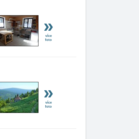
»
více
foto
»
více
foto