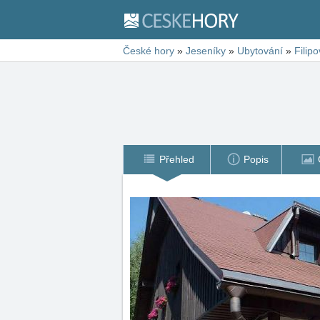
České hory
»
Jeseníky
»
Ubytování
»
Filipo
Přehled
Popis