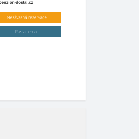
enzion-dostal.cz
Nezávazná rezervace
Poslat email