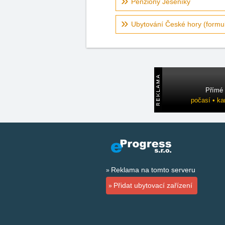
Penziony Jeseníky
Ubytování České hory (formul
Přímé 
počasí • ka
Reklama na tomto serveru
Přidat ubytovací zařízení