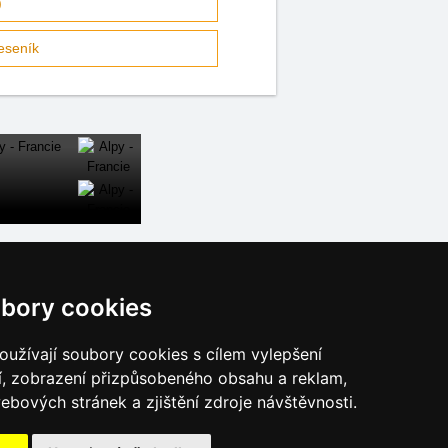
)
eseník
níky
Osobní údaje
bory cookies
Cookies
užívají soubory cookies s cílem vylepšení
í, zobrazení přizpůsobeného obsahu a reklam,
ebových stránek a zjištění zdroje návštěvnosti.