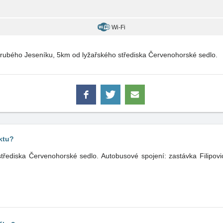
Wi-Fi
Hrubého Jeseníku, 5km od lyžařského střediska Červenohorské sedlo.
ktu?
třediska Červenohorské sedlo. Autobusové spojení: zastávka Filipovic