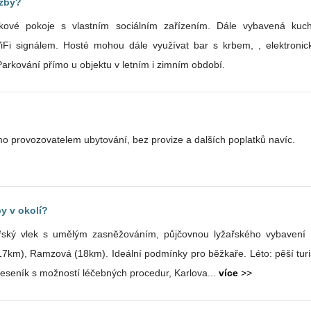
užby?
kové pokoje s vlastním sociálním zařízením. Dále vybavená kuc
mohou dále využívat bar s krbem, , elektronické šipky, stolní tenis. V létě venkovní
Parkování přímo u objektu v letním i zimním období.
o provozovatelem ubytování, bez provize a dalších poplatků navíc.
y v okolí?
ký vlek s umělým zasněžováním, půjčovnou lyžařského vybavení a 
km), Ramzová (18km). Ideální podmínky pro běžkaře. Léto: pěší turisti
Jeseník s možností léčebných procedur, Karlova...
více
>>