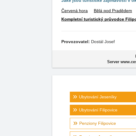
Jaké jsou turistické zajímavosti v o
Červená hora
Bělá pod Pradědem
Kompletní turistický průvodce Filip
Provozovatel:
Dostál Josef
Server www.ces
Ubytování Jeseníky
Ubytování Filipovice
Penziony Filipovice