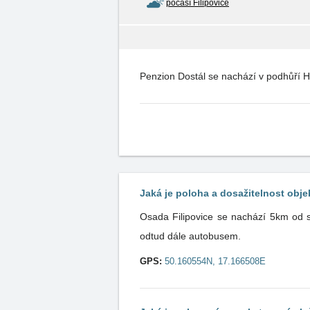
počasí Filipovice
Penzion Dostál se nachází v podhůří 
Jaká je poloha a dosažitelnost obje
Osada Filipovice se nachází 5km od s
odtud dále autobusem.
GPS:
50.160554N, 17.166508E