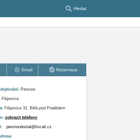
Hledat
Email
Rezervace
ubytování:
Penzion
:
Filipovice
a:
Filipovice 31, Bělá pod Pradědem
on:
zobrazit telefony
l:
penziondostal@tiscali.cz
dresa: