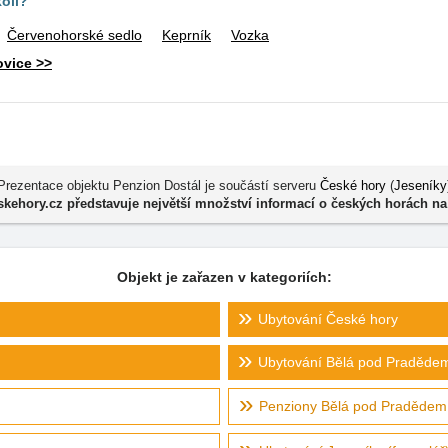
kolí?
Červenohorské sedlo
Keprník
Vozka
ovice >>
Prezentace objektu Penzion Dostál je součástí serveru
České hory
(
Jeseníky
kehory.cz představuje největší množství informací o českých horách na
Objekt je zařazen v kategoriích:
Ubytování České hory
Ubytování Bělá pod Praděde
Penziony Bělá pod Pradědem