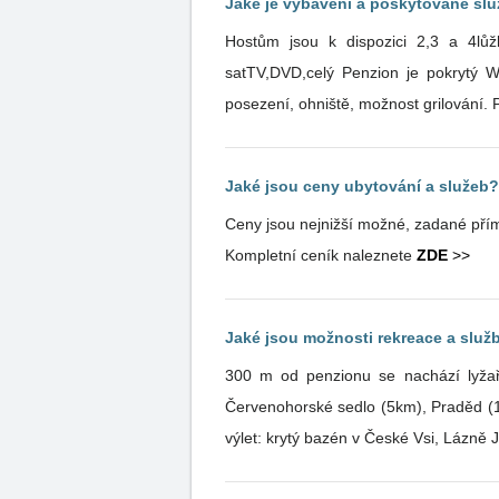
Jaké je vybavení a poskytované sl
Hostům jsou k dispozici 2,3 a 4lůž
satTV,DVD,celý Penzion je pokrytý WiFi signálem. Hosté 
posezení, ohniště, možnost grilování. 
Jaké jsou ceny ubytování a služeb?
Ceny jsou nejnižší možné, zadané přím
Kompletní ceník naleznete
ZDE
>>
Jaké jsou možnosti rekreace a služb
300 m od penzionu se nachází lyžařs
Červenohorské sedlo (5km), Praděd (17
výlet: krytý bazén v České Vsi, Lázně 