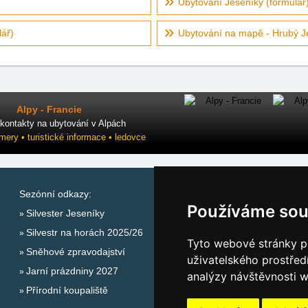
Ubytování Jeseníky (formulář
ář)
Ubytování na mapě - Hrubý J
Alpy - Francie
kontakty na ubytování v Alpách
mery • turistické informace • ledovce
Sezónní odkazy:
Katalog ubytování Jese
Používáme sou
Silvester Jeseníky
Lastminute Jeseníky
Silvestr na horách 2025/26
Počasí na horách
Tyto webové stránky po
Sněhové zpravodajství
uživatelského prostřed
Jarní prázdniny 2027
analýzy návštěvnosti w
Přírodní koupaliště